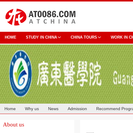
HOME
STUDY IN CHINA
CHINA TOURS
WORK IN C
Home
Why us
News
Admission
Recommend Progr
Cooperation
About us