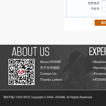
您的电话
手机号
About AT0086
>Busines
关于在华国际
>Nursing
Contact Us
>Financia
Thanks Letters
>AT008
鄂ICP备11005195号 Copyright © 2006-
AT0086, All Rights Reserved