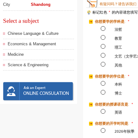
有疑问吗？请告诉我们
City
Shandong
标记红色
*
的内容请您填写
Select a subject
你想要学的学科是
:
*
法哲
Chinese Language & Culture
教育
Economics & Management
理工
Medicine
文艺（文学艺
Science & Engineering
其他
你想要学的学位是
:
*
本科
博士
你想要的授课语言是
:
*
英语
你想要的开学时间是
:
*
2026年秋季